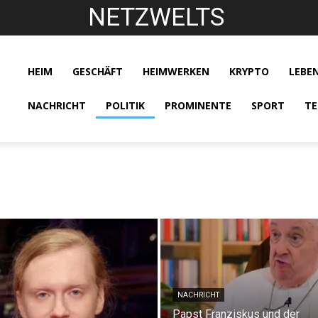
NETZWELTS
HEIM
GESCHÄFT
HEIMWERKEN
KRYPTO
LEBEN
NACHRICHT
POLITIK
PROMINENTE
SPORT
TE
NACHRICHT
Papst Franziskus und der