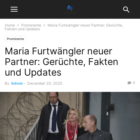
Home
Prominente
Maria Furtwängler neuer Partner: Gerüchte,
Fakten und Updates
Prominente
Maria Furtwängler neuer
Partner: Gerüchte, Fakten
und Updates
0
By
Admin
-
December 30, 2025